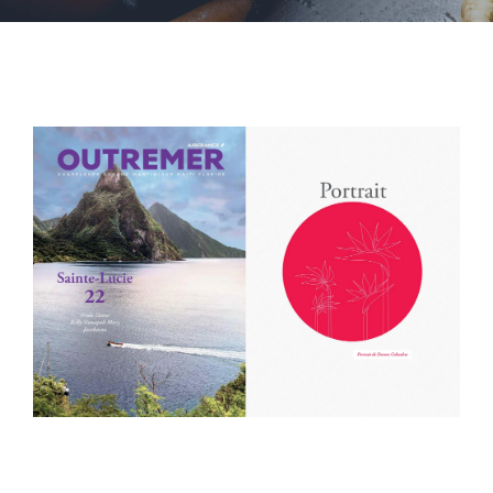
PRENSA
ESCRÍBEME
View
ENGLISH
Larger
Image