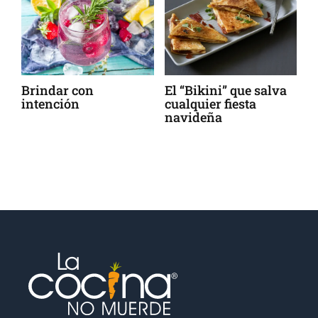
o
Brindar con
El “Bikini” que salva
¿
intención
cualquier fiesta
o
navideña
n