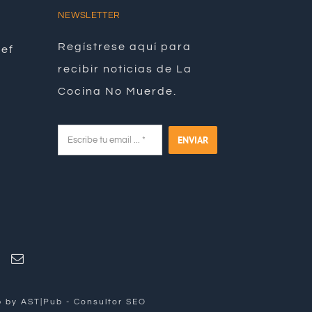
NEWSLETTER
Regístrese aquí para
hef
recibir noticias de La
Cocina No Muerde.
ENVIAR
b by
AST|Pub
-
Consultor SEO