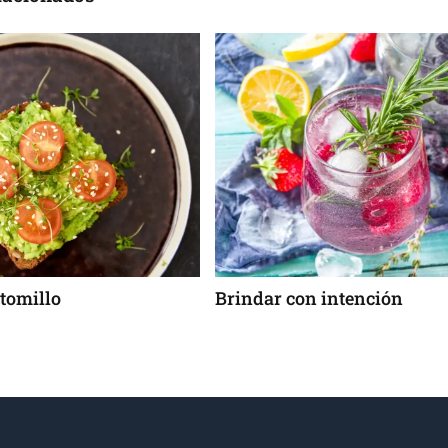
ndar con intención
El “Bikini” que s
navideña