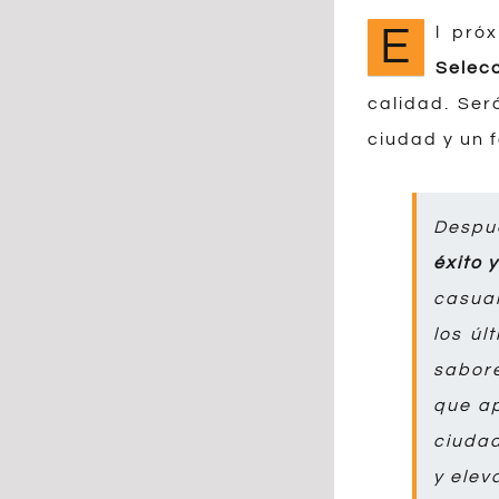
E
l pró
Selec
calidad. Ser
ciudad y un 
D
espu
éxito 
casual
los ú
sabore
que ap
ciudad
y elev