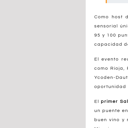
Como host de
sensorial ún
95 y 100 pun
capacidad de
El evento r
como Rioja, 
Ycoden-Daut
oportunidad i
El
primer Sa
un puente en
buen vino y 