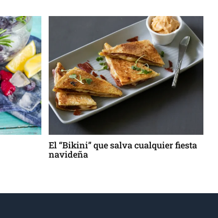
alva cualquier fiesta
¿Salsa macha o chili oil? Pare
pero no iguales