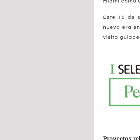
Miami como u
Este 15 de s
nueva era en
visita
guiape
Proyectos re