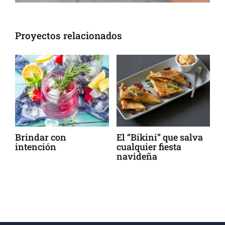
Proyectos relacionados
Brindar con
El “Bikini” que salva
Pimie
intención
cualquier fiesta
piquil
navideña
Navar