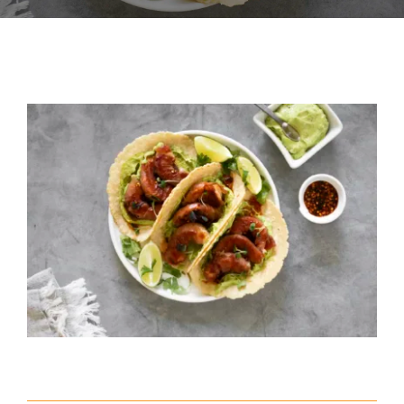
PRENSA
ESCRÍBEME
View
ENGLISH
Larger
Image