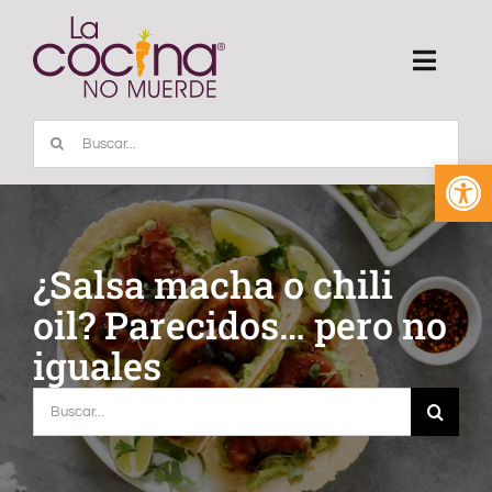
Saltar
al
Toggl
contenido
Navig
Buscar:
INICIO
Abrir
SOBRE MI
¿Salsa macha o chili
RECETAS
oil? Parecidos… pero no
iguales
ARTÍCULOS
Buscar:
VIDEOS