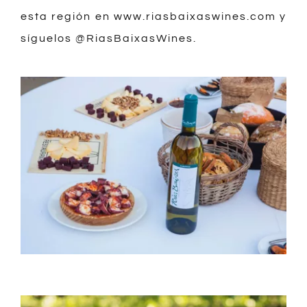
esta región en
www.riasbaixaswines.com
y
síguelos @RiasBaixasWines.