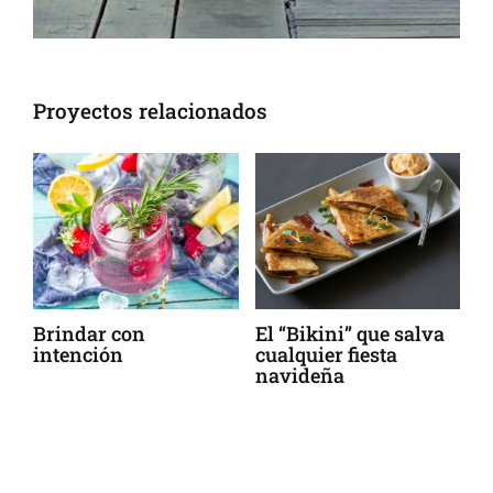
Proyectos relacionados
o
Brindar con
El “Bikini” que salva
¿
intención
cualquier fiesta
o
navideña
n