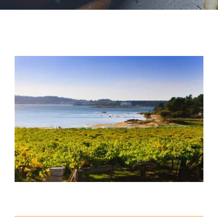
PRENSA
ESCRÍBEME
View
ENGLISH
Larger
Image