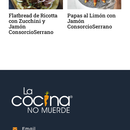
Flatbread de Ricotta
Papas al Limón con
D
con Zucchini y
Jamón
D
Jamón
ConsorcioSerrano
ConsorcioSerrano
Email