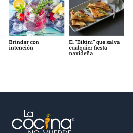
o
Brindar con
El “Bikini” que salva
¿
intención
cualquier fiesta
o
navideña
n