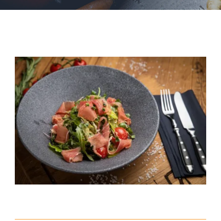
PRENSA
ESCRÍBEME
View
ENGLISH
Larger
Image